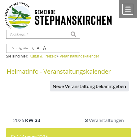
Zum Inhalt
,
zur Navigation
oder
zur Startseite
springen.
chließen
M
suchen
A
A
Schriftgröße
A
Sie sind hier:
Kultur & Freizeit
>
Veranstaltungskalender
Heimatinfo - Veranstaltungskalender