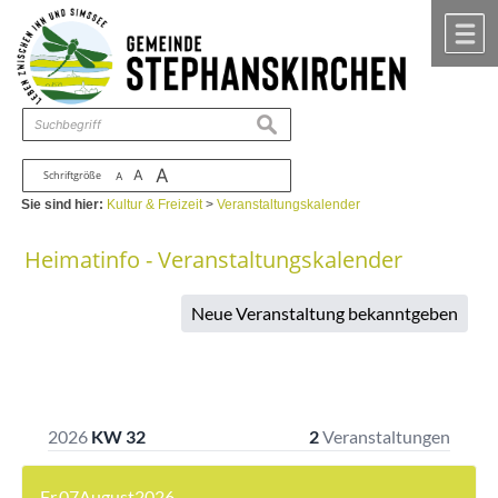
Zum Inhalt
,
zur Navigation
oder
zur Startseite
springen.
chließen
M
suchen
A
A
Schriftgröße
A
Sie sind hier:
Kultur & Freizeit
>
Veranstaltungskalender
Heimatinfo - Veranstaltungskalender