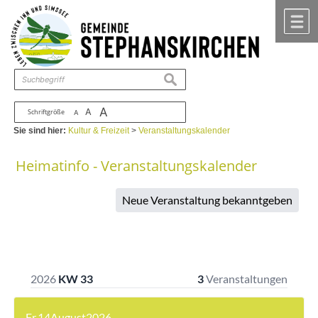
Zum Inhalt
,
zur Navigation
oder
zur Startseite
springen.
chließen
M
suchen
A
A
Schriftgröße
A
Sie sind hier:
Kultur & Freizeit
>
Veranstaltungskalender
Heimatinfo - Veranstaltungskalender