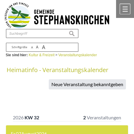
Zum Inhalt
,
zur Navigation
oder
zur Startseite
springen.
chließen
M
suchen
A
A
Schriftgröße
A
Sie sind hier:
Kultur & Freizeit
>
Veranstaltungskalender
Heimatinfo - Veranstaltungskalender