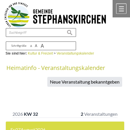
Zum Inhalt
,
zur Navigation
oder
zur Startseite
springen.
chließen
M
suchen
A
A
Schriftgröße
A
Sie sind hier:
Kultur & Freizeit
>
Veranstaltungskalender
Heimatinfo - Veranstaltungskalender