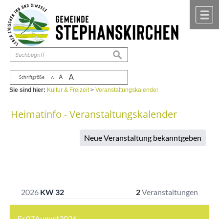
Zum Inhalt
,
zur Navigation
oder
zur Startseite
springen.
chließen
M
suchen
A
A
Schriftgröße
A
Sie sind hier:
Kultur & Freizeit
>
Veranstaltungskalender
Heimatinfo - Veranstaltungskalender