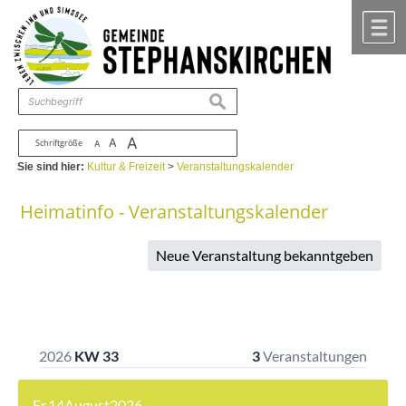
Zum Inhalt
,
zur Navigation
oder
zur Startseite
springen.
chließen
M
suchen
A
A
Schriftgröße
A
Sie sind hier:
Kultur & Freizeit
>
Veranstaltungskalender
Heimatinfo - Veranstaltungskalender