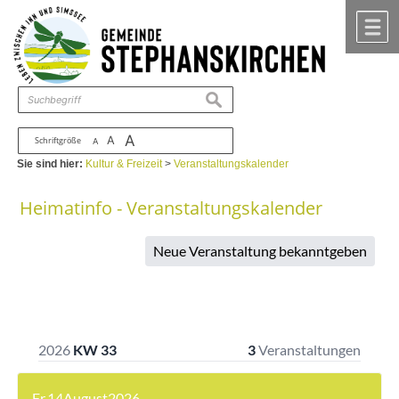
Zum Inhalt
,
zur Navigation
oder
zur Startseite
springen.
chließen
M
suchen
A
A
Schriftgröße
A
Sie sind hier:
Kultur & Freizeit
>
Veranstaltungskalender
Heimatinfo - Veranstaltungskalender