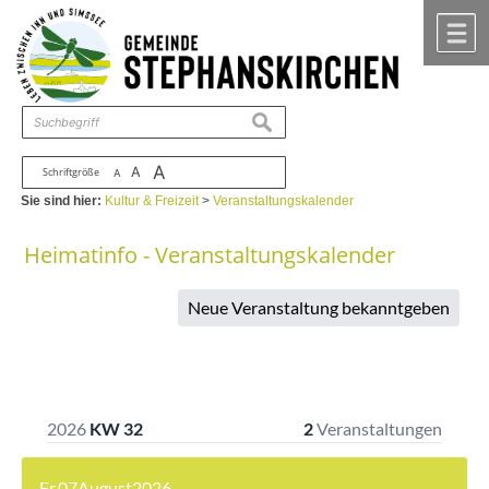
Zum Inhalt
,
zur Navigation
oder
zur Startseite
springen.
chließen
M
suchen
A
A
Schriftgröße
A
Sie sind hier:
Kultur & Freizeit
>
Veranstaltungskalender
Heimatinfo - Veranstaltungskalender