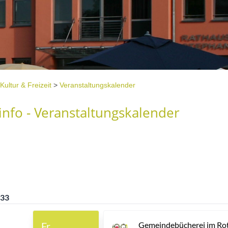
Kultur & Freizeit
>
Veranstaltungskalender
nfo - Veranstaltungskalender