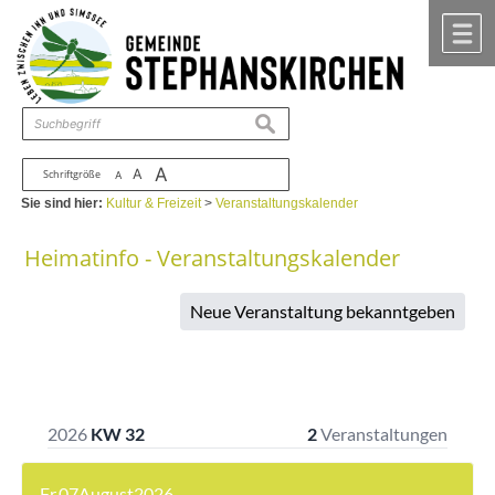
Zum Inhalt
,
zur Navigation
oder
zur Startseite
springen.
chließen
M
suchen
A
A
Schriftgröße
A
Sie sind hier:
Kultur & Freizeit
>
Veranstaltungskalender
Heimatinfo - Veranstaltungskalender