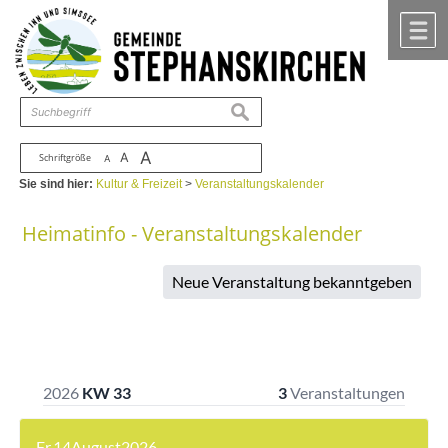
Zum Inhalt
,
zur Navigation
oder
zur Startseite
springen.
chließen
M
suchen
A
A
Schriftgröße
A
Sie sind hier:
Kultur & Freizeit
>
Veranstaltungskalender
Heimatinfo - Veranstaltungskalender