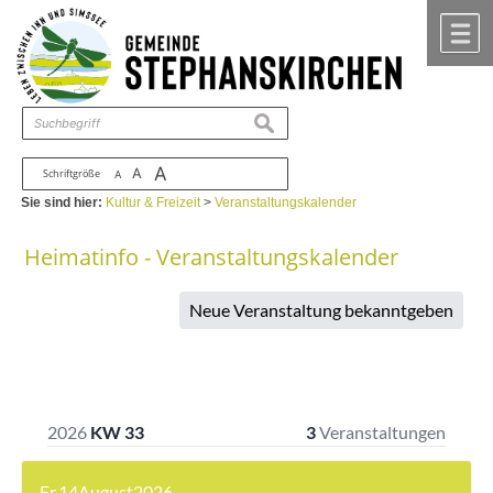
Zum Inhalt
,
zur Navigation
oder
zur Startseite
springen.
chließen
M
suchen
A
A
Schriftgröße
A
Sie sind hier:
Kultur & Freizeit
>
Veranstaltungskalender
Heimatinfo - Veranstaltungskalender