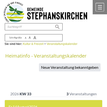
Zum Inhalt
,
zur Navigation
oder
zur Startseite
springen.
chließen
M
suchen
A
A
Schriftgröße
A
Sie sind hier:
Kultur & Freizeit
>
Veranstaltungskalender
Heimatinfo - Veranstaltungskalender