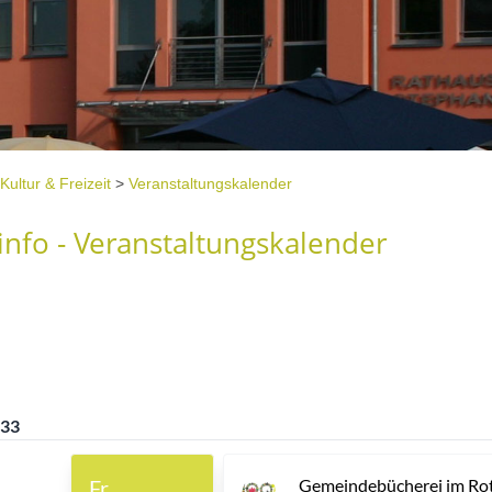
Kultur & Freizeit
>
Veranstaltungskalender
nfo - Veranstaltungskalender