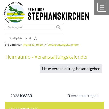
Zum Inhalt
,
zur Navigation
oder
zur Startseite
springen.
chließen
M
suchen
A
A
Schriftgröße
A
Sie sind hier:
Kultur & Freizeit
>
Veranstaltungskalender
Heimatinfo - Veranstaltungskalender