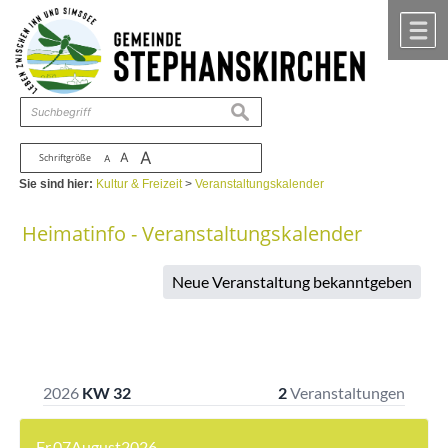
Zum Inhalt
,
zur Navigation
oder
zur Startseite
springen.
chließen
M
suchen
A
A
Schriftgröße
A
Sie sind hier:
Kultur & Freizeit
>
Veranstaltungskalender
Heimatinfo - Veranstaltungskalender