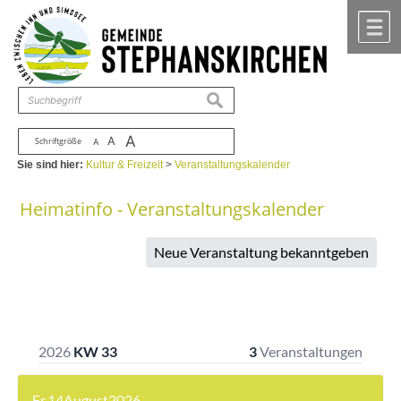
Zum Inhalt
,
zur Navigation
oder
zur Startseite
springen.
chließen
M
suchen
A
A
Schriftgröße
A
Sie sind hier:
Kultur & Freizeit
>
Veranstaltungskalender
Heimatinfo - Veranstaltungskalender