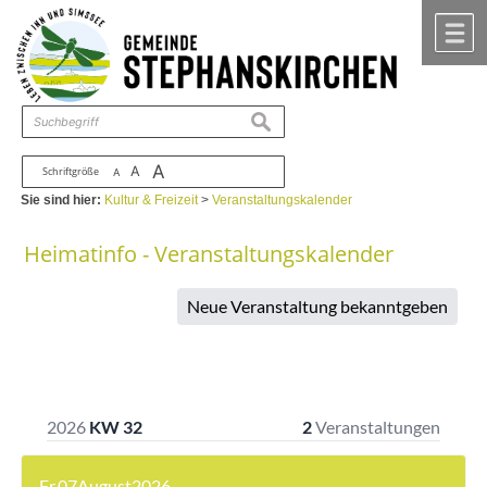
Zum Inhalt
,
zur Navigation
oder
zur Startseite
springen.
chließen
M
suchen
A
A
Schriftgröße
A
Sie sind hier:
Kultur & Freizeit
>
Veranstaltungskalender
Heimatinfo - Veranstaltungskalender