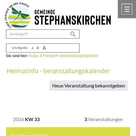
Zum Inhalt
,
zur Navigation
oder
zur Startseite
springen.
chließen
M
suchen
A
A
Schriftgröße
A
Sie sind hier:
Kultur & Freizeit
>
Veranstaltungskalender
Heimatinfo - Veranstaltungskalender