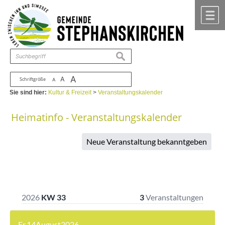
Zum Inhalt
,
zur Navigation
oder
zur Startseite
springen.
chließen
M
suchen
A
A
Schriftgröße
A
Sie sind hier:
Kultur & Freizeit
>
Veranstaltungskalender
Heimatinfo - Veranstaltungskalender