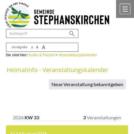
Zum Inhalt
,
zur Navigation
oder
zur Startseite
springen.
chließen
M
suchen
A
A
Schriftgröße
A
Sie sind hier:
Kultur & Freizeit
>
Veranstaltungskalender
Heimatinfo - Veranstaltungskalender