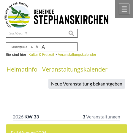
Zum Inhalt
,
zur Navigation
oder
zur Startseite
springen.
chließen
M
suchen
A
A
Schriftgröße
A
Sie sind hier:
Kultur & Freizeit
>
Veranstaltungskalender
Heimatinfo - Veranstaltungskalender