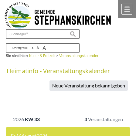
Zum Inhalt
,
zur Navigation
oder
zur Startseite
springen.
chließen
M
suchen
A
A
Schriftgröße
A
Sie sind hier:
Kultur & Freizeit
>
Veranstaltungskalender
Heimatinfo - Veranstaltungskalender