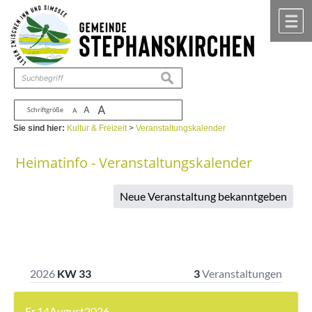
Zum Inhalt
,
zur Navigation
oder
zur Startseite
springen.
chließen
M
suchen
A
A
Schriftgröße
A
Sie sind hier:
Kultur & Freizeit
>
Veranstaltungskalender
Heimatinfo - Veranstaltungskalender