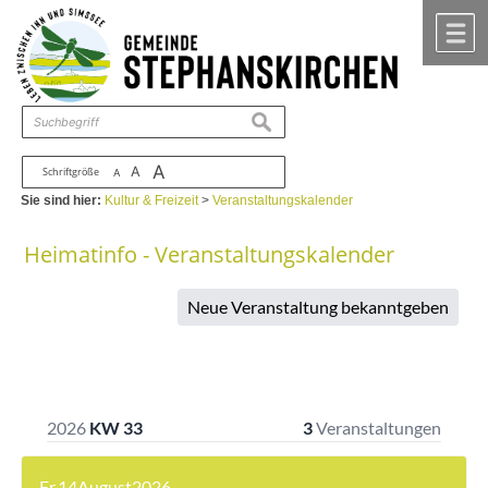
Zum Inhalt
,
zur Navigation
oder
zur Startseite
springen.
chließen
M
suchen
A
A
Schriftgröße
A
Sie sind hier:
Kultur & Freizeit
>
Veranstaltungskalender
Heimatinfo - Veranstaltungskalender