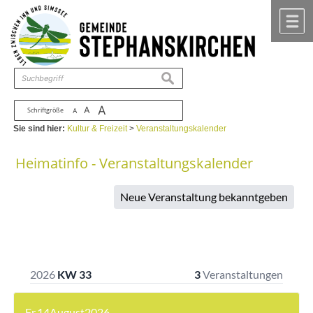
Zum Inhalt
,
zur Navigation
oder
zur Startseite
springen.
chließen
M
suchen
A
A
Schriftgröße
A
Sie sind hier:
Kultur & Freizeit
>
Veranstaltungskalender
Heimatinfo - Veranstaltungskalender