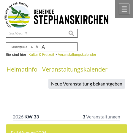
Zum Inhalt
,
zur Navigation
oder
zur Startseite
springen.
chließen
M
suchen
A
A
Schriftgröße
A
Sie sind hier:
Kultur & Freizeit
>
Veranstaltungskalender
Heimatinfo - Veranstaltungskalender