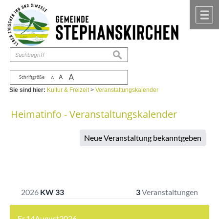
Zum Inhalt
,
zur Navigation
oder
zur Startseite
springen.
chließen
M
suchen
A
A
Schriftgröße
A
Sie sind hier:
Kultur & Freizeit
>
Veranstaltungskalender
Heimatinfo - Veranstaltungskalender