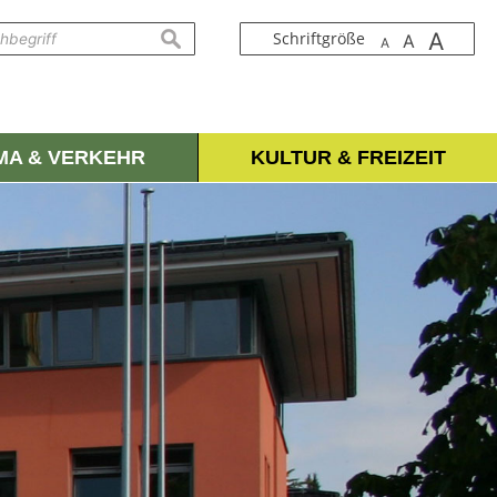
A
suchen
Schriftgröße
A
A
IMA & VERKEHR
KULTUR & FREIZEIT