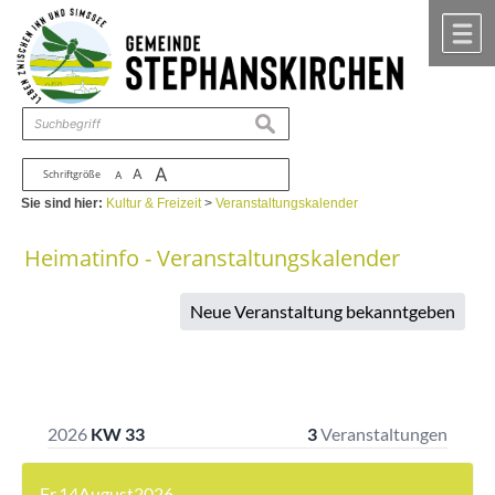
Zum Inhalt
,
zur Navigation
oder
zur Startseite
springen.
chließen
M
suchen
A
A
Schriftgröße
A
Sie sind hier:
Kultur & Freizeit
>
Veranstaltungskalender
Heimatinfo - Veranstaltungskalender