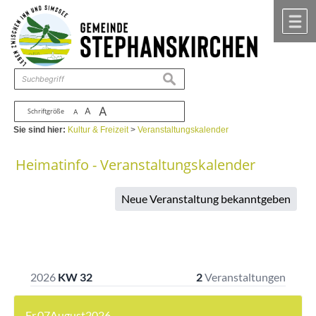
Zum Inhalt
,
zur Navigation
oder
zur Startseite
springen.
chließen
M
suchen
A
A
Schriftgröße
A
Sie sind hier:
Kultur & Freizeit
>
Veranstaltungskalender
Heimatinfo - Veranstaltungskalender