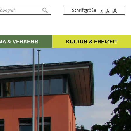
A
suchen
Schriftgröße
A
A
IMA & VERKEHR
KULTUR & FREIZEIT