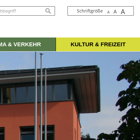
A
suchen
Schriftgröße
A
A
IMA & VERKEHR
KULTUR & FREIZEIT