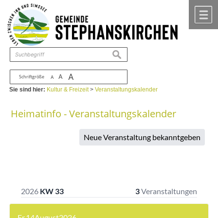
Zum Inhalt
,
zur Navigation
oder
zur Startseite
springen.
chließen
M
suchen
A
A
Schriftgröße
A
Sie sind hier:
Kultur & Freizeit
>
Veranstaltungskalender
Heimatinfo - Veranstaltungskalender