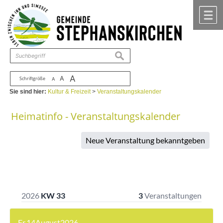
Zum Inhalt
,
zur Navigation
oder
zur Startseite
springen.
chließen
M
suchen
A
A
Schriftgröße
A
Sie sind hier:
Kultur & Freizeit
>
Veranstaltungskalender
Heimatinfo - Veranstaltungskalender