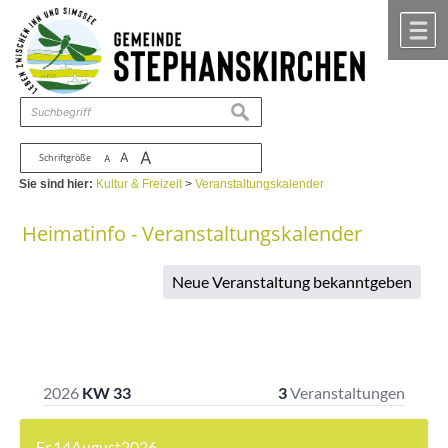
Zum Inhalt
,
zur Navigation
oder
zur Startseite
springen.
chließen
M
suchen
A
A
Schriftgröße
A
Sie sind hier:
Kultur & Freizeit
>
Veranstaltungskalender
Heimatinfo - Veranstaltungskalender