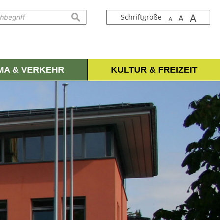
A
suchen
Schriftgröße
A
A
IMA & VERKEHR
KULTUR & FREIZEIT