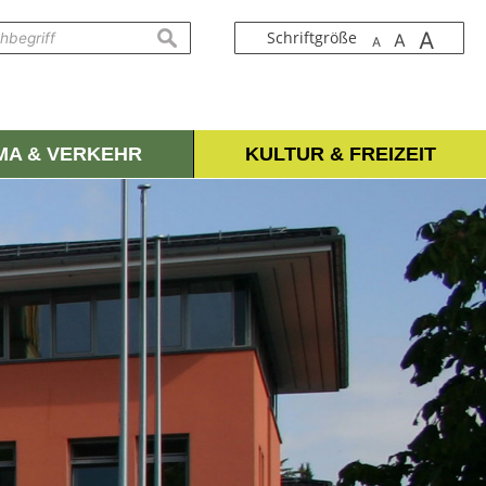
A
suchen
Schriftgröße
A
A
IMA & VERKEHR
KULTUR & FREIZEIT