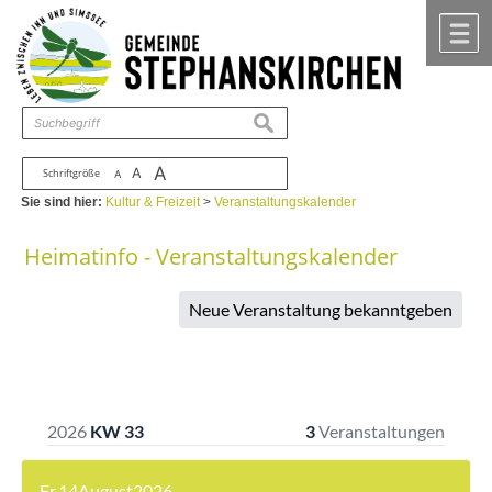
Zum Inhalt
,
zur Navigation
oder
zur Startseite
springen.
chließen
M
suchen
A
A
Schriftgröße
A
Sie sind hier:
Kultur & Freizeit
>
Veranstaltungskalender
Heimatinfo - Veranstaltungskalender