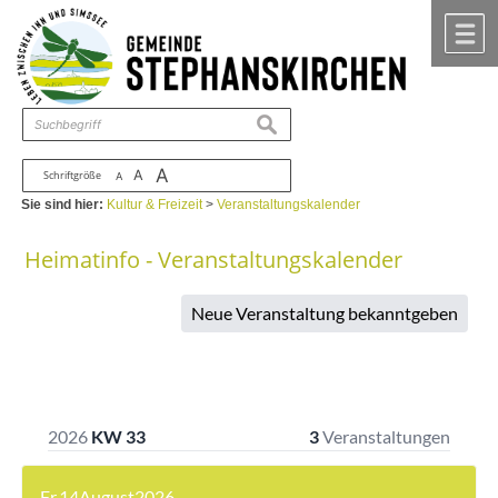
Zum Inhalt
,
zur Navigation
oder
zur Startseite
springen.
chließen
M
suchen
A
A
Schriftgröße
A
Sie sind hier:
Kultur & Freizeit
>
Veranstaltungskalender
Heimatinfo - Veranstaltungskalender