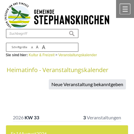
Zum Inhalt
,
zur Navigation
oder
zur Startseite
springen.
chließen
M
suchen
A
A
Schriftgröße
A
Sie sind hier:
Kultur & Freizeit
>
Veranstaltungskalender
Heimatinfo - Veranstaltungskalender