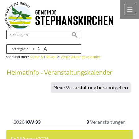
Zum Inhalt
,
zur Navigation
oder
zur Startseite
springen.
chließen
M
suchen
A
A
Schriftgröße
A
Sie sind hier:
Kultur & Freizeit
>
Veranstaltungskalender
Heimatinfo - Veranstaltungskalender