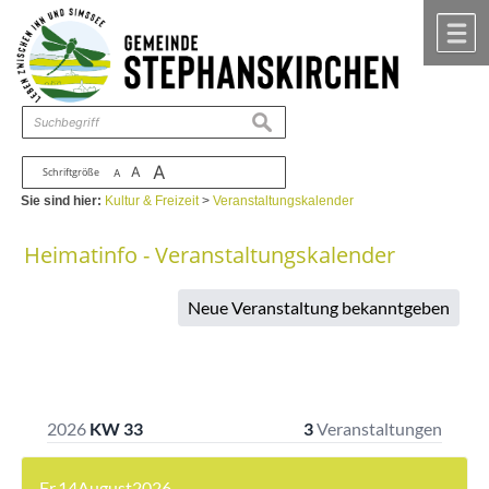
Zum Inhalt
,
zur Navigation
oder
zur Startseite
springen.
chließen
M
suchen
A
A
Schriftgröße
A
Sie sind hier:
Kultur & Freizeit
>
Veranstaltungskalender
Heimatinfo - Veranstaltungskalender