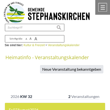
Zum Inhalt
,
zur Navigation
oder
zur Startseite
springen.
chließen
M
suchen
A
A
Schriftgröße
A
Sie sind hier:
Kultur & Freizeit
>
Veranstaltungskalender
Heimatinfo - Veranstaltungskalender