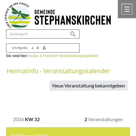
Zum Inhalt
,
zur Navigation
oder
zur Startseite
springen.
chließen
M
suchen
A
A
Schriftgröße
A
Sie sind hier:
Kultur & Freizeit
>
Veranstaltungskalender
Heimatinfo - Veranstaltungskalender