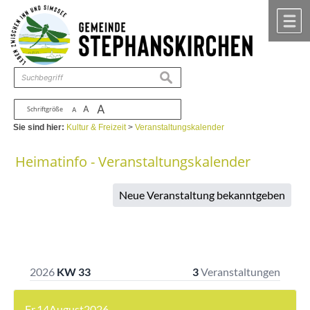
Zum Inhalt
,
zur Navigation
oder
zur Startseite
springen.
chließen
M
suchen
A
A
Schriftgröße
A
Sie sind hier:
Kultur & Freizeit
>
Veranstaltungskalender
Heimatinfo - Veranstaltungskalender