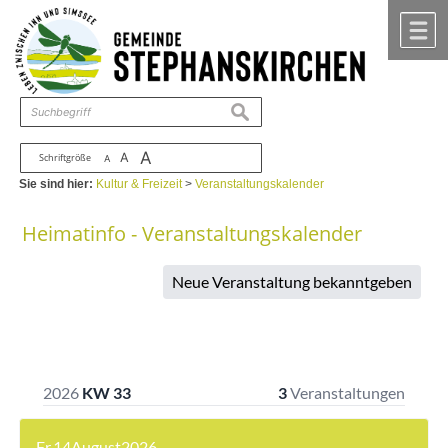
Zum Inhalt
,
zur Navigation
oder
zur Startseite
springen.
chließen
M
suchen
A
A
Schriftgröße
A
Sie sind hier:
Kultur & Freizeit
>
Veranstaltungskalender
Heimatinfo - Veranstaltungskalender