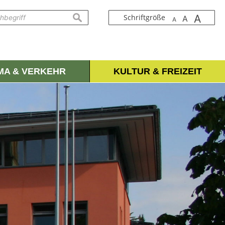
A
suchen
Schriftgröße
A
A
IMA & VERKEHR
KULTUR & FREIZEIT