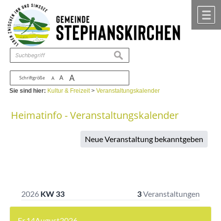
Zum Inhalt
,
zur Navigation
oder
zur Startseite
springen.
chließen
M
suchen
A
A
Schriftgröße
A
Sie sind hier:
Kultur & Freizeit
>
Veranstaltungskalender
Heimatinfo - Veranstaltungskalender